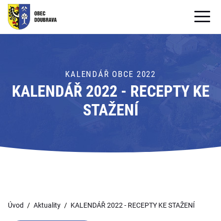
OBECNÍ ÚŘAD
OBEC
KALENDÁŘ OBCE 2022
KALENDÁŘ 2022 - RECEPTY KE
PRO OBČANY
STAŽENÍ
Formuláře ke stažení
SAMOSPRÁVA
PRO TURISTY
Úvod
Aktuality
KALENDÁŘ 2022 - RECEPTY KE STAŽENÍ