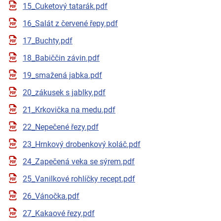
15_Cuketový tatarák.pdf
16_Salát z červené řepy.pdf
17_Buchty.pdf
18_Babiččin závin.pdf
19_smažená jabka.pdf
20_zákusek s jablky.pdf
21_Krkovička na medu.pdf
22_Nepečené řezy.pdf
23_Hrnkový drobenkový koláč.pdf
24_Zapečená veka se sýrem.pdf
25_Vanilkové rohlíčky recept.pdf
26_Vánočka.pdf
27_Kakaové řezy.pdf