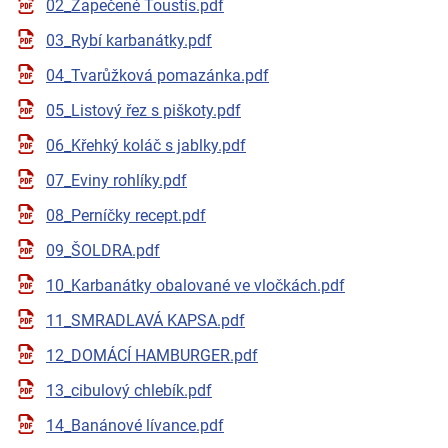
02_Zapečené Toustís.pdf
03_Rybí karbanátky.pdf
04_Tvarůžková pomazánka.pdf
05_Listový řez s piškoty.pdf
06_Křehký koláč s jablky.pdf
07_Eviny rohlíky.pdf
08_Perníčky recept.pdf
09_ŠOLDRA.pdf
10_Karbanátky obalované ve vločkách.pdf
11_SMRADLAVÁ KAPSA.pdf
12_DOMÁCÍ HAMBURGER.pdf
13_cibulový chlebík.pdf
14_Banánové lívance.pdf