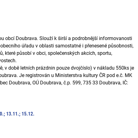
u obcí Doubrava. Slouží k širší a podrobnější informovanosti
h obecního úřadu v oblasti samostatné i přenesené působnosti,
ů, které působí v obci, společenských akcích, sportu,
vostech.
, v době letních prázdnin pouze dvojčíslo) v nákladu 550ks je
brava. Je registrován u Ministerstva kultury ČR pod e.č. MK
ec Doubrava, OÚ Doubrava, č.p. 599, 735 33 Doubrava, IČ:
10.; 13.11.; 15.12.