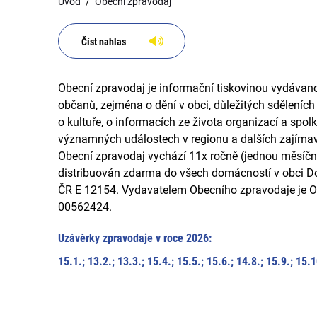
Úvod
Obecní zpravodaj
Číst nahlas
Obecní zpravodaj je informační tiskovinou vydávano
občanů, zejména o dění v obci, důležitých sděleníc
o kultuře, o informacích ze života organizací a spolk
významných událostech v regionu a dalších zajíma
Obecní zpravodaj vychází 11x ročně (jednou měsíčně
distribuován zdarma do všech domácností v obci Dou
ČR E 12154. Vydavatelem Obecního zpravodaje je Ob
00562424.
Uzávěrky zpravodaje v roce 2026:
15.1.; 13.2.; 13.3.; 15.4.; 15.5.; 15.6.; 14.8.; 15.9.; 15.