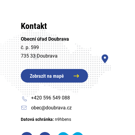
Kontakt
Obecní úřad Doubrava
č. p. 599
735 33 Doubrava
Zobrazit na mapě
+420 596 549 088
obec@doubrava.cz
Datová schránka:
n9hbens