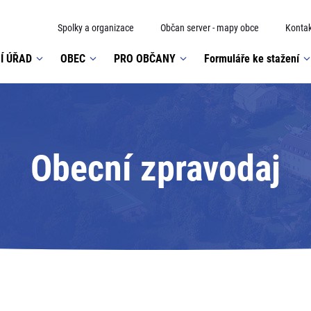
Spolky a organizace
Občan server - mapy obce
Kontak
Í ÚŘAD
OBEC
PRO OBČANY
Formuláře ke stažení
Obecní zpravodaj