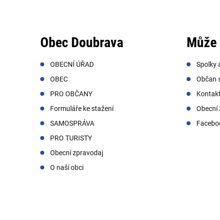
Obec Doubrava
Může 
OBECNÍ ÚŘAD
Spolky 
OBEC
Občan s
PRO OBČANY
Kontak
Formuláře ke stažení
Obecní 
SAMOSPRÁVA
Facebo
PRO TURISTY
Obecní zpravodaj
O naší obci