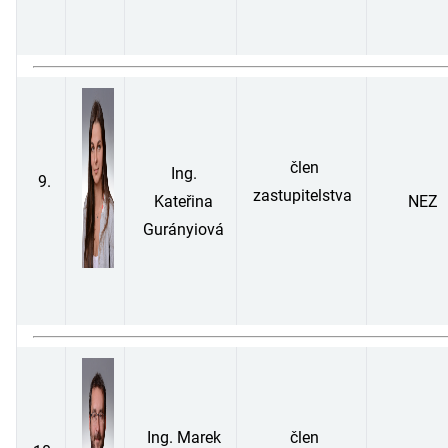
člen
Ing.
9.
zastupitelstva
Kateřina
NEZ
Gurányiová
Ing. Marek
člen