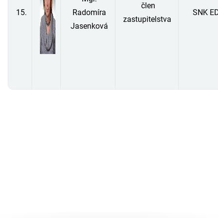
člen
15.
Radomíra
SNK E
zastupitelstva
Jasenková