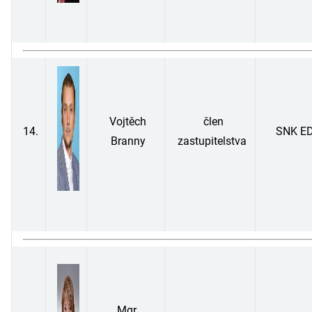
Vojtěch
člen
14.
SNK E
Branny
zastupitelstva
Mgr.