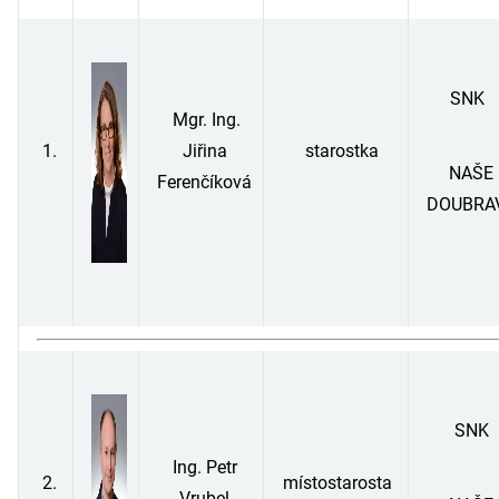
SNK
Mgr. Ing.
1.
Jiřina
starostka
NAŠE
Ferenčíková
DOUBRA
SNK
Ing. Petr
2.
místostarosta
Vrubel