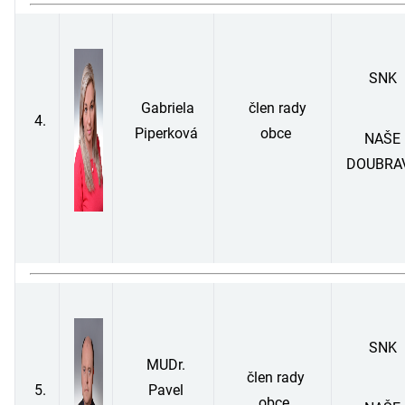
SNK
Gabriela
člen rady
4.
Piperková
obce
NAŠE
DOUBRA
SNK
MUDr.
člen rady
5.
Pavel
obce