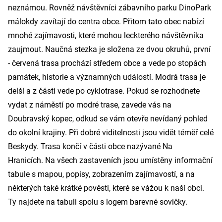
neznámou. Rovněž návštěvníci zábavního parku DinoPark
málokdy zavítají do centra obce. Přitom tato obec nabízí
mnohé zajímavosti, které mohou leckterého návštěvníka
zaujmout. Naučná stezka je složena ze dvou okruhů, první
- červená trasa prochází středem obce a vede po stopách
památek, historie a významných událostí. Modrá trasa je
delší a z části vede po cyklotrase. Pokud se rozhodnete
vydat z náměstí po modré trase, zavede vás na
Doubravský kopec, odkud se vám otevře nevídaný pohled
do okolní krajiny. Při dobré viditelnosti jsou vidět téměř celé
Beskydy. Trasa končí v části obce nazývané Na
Hranicích.
Na všech zastaveních jsou umístěny informační
tabule s mapou, popisy, zobrazením zajímavostí, a na
některých také krátké pověsti, které se vážou k naší obci.
Ty najdete na tabuli spolu s logem barevné sovičky.