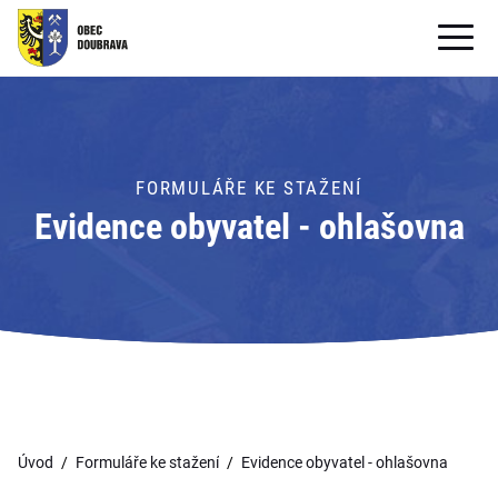
OBECNÍ ÚŘAD
OBEC
FORMULÁŘE KE STAŽENÍ
PRO OBČANY
Evidence obyvatel - ohlašovna
Formuláře ke stažení
SAMOSPRÁVA
PRO TURISTY
Úvod
Formuláře ke stažení
Evidence obyvatel - ohlašovna