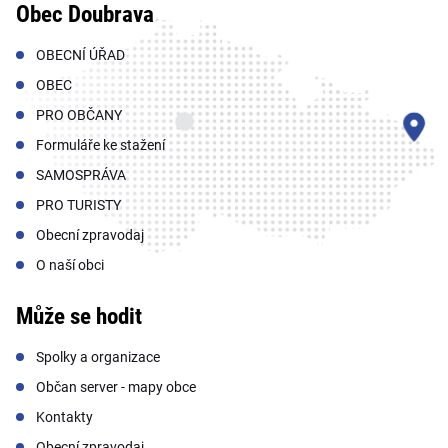
Obec Doubrava
OBECNÍ ÚŘAD
OBEC
PRO OBČANY
Formuláře ke stažení
SAMOSPRÁVA
PRO TURISTY
Obecní zpravodaj
O naší obci
Může se hodit
Spolky a organizace
Občan server - mapy obce
Kontakty
Obecní zpravodaj