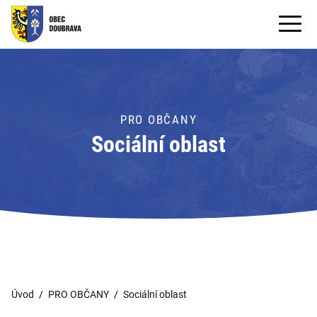
OBECNÍ ÚŘAD
OBEC
PRO OBČANY
PRO OBČANY
Sociální oblast
Formuláře ke stažení
SAMOSPRÁVA
PRO TURISTY
Úvod
PRO OBČANY
Sociální oblast