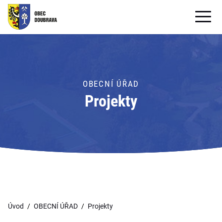
OBECNÍ ÚŘAD
OBEC
OBECNÍ ÚŘAD
PRO OBČANY
Projekty
Formuláře ke stažení
SAMOSPRÁVA
PRO TURISTY
Úvod
OBECNÍ ÚŘAD
Projekty