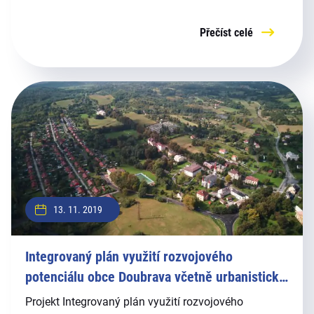
poskytovatelem dotace je Moravskoslezský kraj (dále
MSK).
Přečíst celé
13. 11. 2019
Integrovaný plán využití rozvojového
potenciálu obce Doubrava včetně urbanistické
vize
Projekt Integrovaný plán využití rozvojového