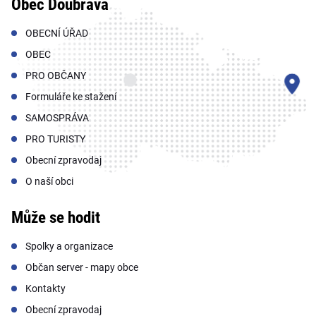
Obec Doubrava
OBECNÍ ÚŘAD
OBEC
PRO OBČANY
Formuláře ke stažení
SAMOSPRÁVA
PRO TURISTY
Obecní zpravodaj
O naší obci
Může se hodit
Spolky a organizace
Občan server - mapy obce
Kontakty
Obecní zpravodaj