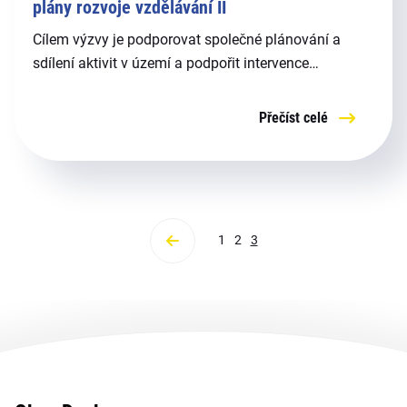
plány rozvoje vzdělávání II
Cílem výzvy je podporovat společné plánování a
sdílení aktivit v území a podpořit intervence
naplánované v místním akčním plánu vedoucí ke
zlepšení kvality vzdělávání v mateřských a
Přečíst celé
základních školách tím, že bude podpořena
spolupráce zřizovatelů, škol a ostatních aktérů ve
vzdělávání včetně organizací neformálního
vzdělávání v místě zaměřená zejména na společné
informování, vzdělávání a plánování partnerských
1
2
3
aktivit pro následné společné řešení místně
specifických problémů a potřeb a vyhodnocování
přínosů spolupráce.