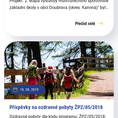
Projekt "2. etapa výstavby multifunkčního sportoviště
základní školy v obci Doubrava (okres: Karviná)" byl
realizován za přispění prostředků státního rozpočtu
ČR z programu Ministerstva pro místní rozvoj.
Přečíst celé
19. 09. 2019
Příspěvky na ozdravné pobyty ŽPZ/05/2018
Ozdravné pobyty dle kódu programu: ŽPZ/05/2018;