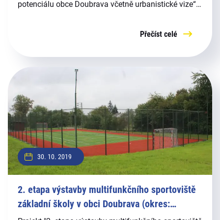
potenciálu obce Doubrava včetně urbanistické vize“.
Vyhlašovatelem programu a poskytovatelem dotace
je Moravskoslezský kraj (dále MSK).
Přečíst celé
30. 10. 2019
2. etapa výstavby multifunkčního sportoviště
základní školy v obci Doubrava (okres:
Karviná)