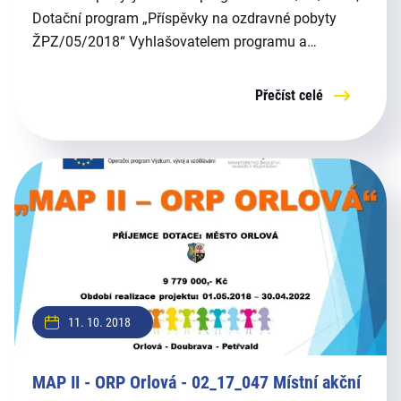
Dotační program „Příspěvky na ozdravné pobyty
ŽPZ/05/2018“ Vyhlašovatelem programu a
poskytovatelem dotace je Moravskoslezský kraj (dále
MSK).
Přečíst celé
11. 10. 2018
MAP II - ORP Orlová - 02_17_047 Místní akční