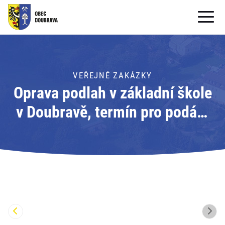
OBECNÍ ÚŘAD
OBEC
VEŘEJNÉ ZAKÁZKY
Oprava podlah v základní škole
PRO OBČANY
v Doubravě, termín pro podání
Formuláře ke stažení
nabídek do 19.06.2020 do
SAMOSPRÁVA
11:00 hodin
PRO TURISTY