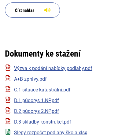
Číst nahlas
Dokumenty ke stažení
Výzva k podání nabídky podlahy.pdf
A+B zprávy.pdf
C.1 situace katastrální.pdf
D.1 půdorys 1.NP.pdf
D.2 půdorys 2.NP.pdf
D.3 skladby konstrukcí.pdf
Slepý rozpočet podlahy škola.xlsx