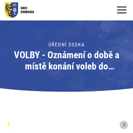
OBECNÍ ÚŘAD
OBEC
ÚŘEDNÍ DESKA
VOLBY - Oznámení o době a
PRO OBČANY
místě konání voleb do
Formuláře ke stažení
Poslanecké sněmovny
SAMOSPRÁVA
Parlamentu České republiky ve
PRO TURISTY
dnech 03. a 04. října 2025