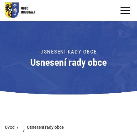
OBECNÍ ÚŘAD
OBEC
USNESENÍ RADY OBCE
PRO OBČANY
Usnesení rady obce
Formuláře ke stažení
SAMOSPRÁVA
PRO TURISTY
Úvod
Usnesení rady obce