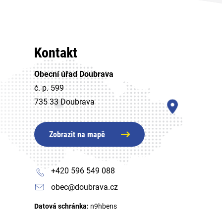
Kontakt
Obecní úřad Doubrava
č. p. 599
735 33 Doubrava
Zobrazit na mapě
+420 596 549 088
obec@doubrava.cz
Datová schránka:
n9hbens