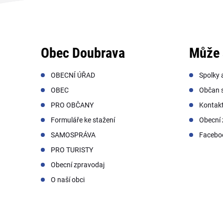
Obec Doubrava
Může 
OBECNÍ ÚŘAD
Spolky 
OBEC
Občan s
PRO OBČANY
Kontak
Formuláře ke stažení
Obecní 
SAMOSPRÁVA
Facebo
PRO TURISTY
Obecní zpravodaj
O naší obci