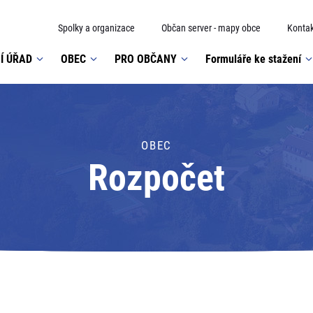
Spolky a organizace
Občan server - mapy obce
Kontak
Í ÚŘAD
OBEC
PRO OBČANY
Formuláře ke stažení
OBEC
Rozpočet