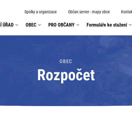
Spolky a organizace
Občan server - mapy obce
Kontak
Í ÚŘAD
OBEC
PRO OBČANY
Formuláře ke stažení
OBEC
Rozpočet