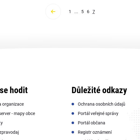
1
...
5
6
7
se hodit
Důležité odkazy
a organizace
Ochrana osobních údajů
erver - mapy obce
Portál veřejné správy
ty
Portál občana
zpravodaj
Registr oznámení