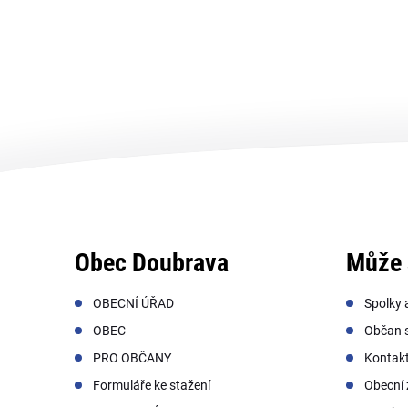
Obec Doubrava
Může 
OBECNÍ ÚŘAD
Spolky 
OBEC
Občan s
PRO OBČANY
Kontak
Formuláře ke stažení
Obecní 