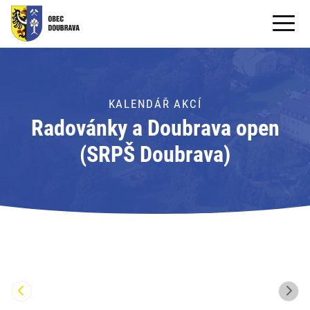
OBECNÍ ÚŘAD
OBEC
KALENDÁŘ AKCÍ
Radovánky a Doubrava open
PRO OBČANY
(SRPŠ Doubrava)
Formuláře ke stažení
SAMOSPRÁVA
PRO TURISTY