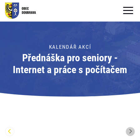
OBECNÍ ÚŘAD
OBEC
KALENDÁŘ AKCÍ
Přednáška pro seniory -
PRO OBČANY
Internet a práce s počítačem
Formuláře ke stažení
SAMOSPRÁVA
PRO TURISTY