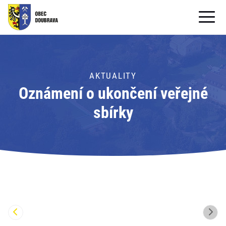
OBECNÍ ÚŘAD
OBEC
AKTUALITY
Oznámení o ukončení veřejné
PRO OBČANY
sbírky
Formuláře ke stažení
SAMOSPRÁVA
PRO TURISTY