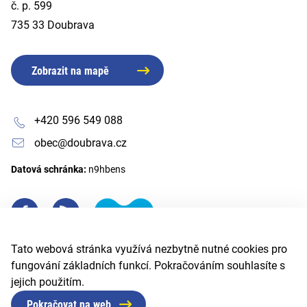
č. p. 599
735 33 Doubrava
Zobrazit na mapě
+420 596 549 088
obec@doubrava.cz
Datová schránka:
n9hbens
Tato webová stránka využívá nezbytně nutné cookies pro
fungování základních funkcí. Pokračováním souhlasíte s
jejich použitím.
Pokračovat na web
© 2026 Obec Doubrava
Created by