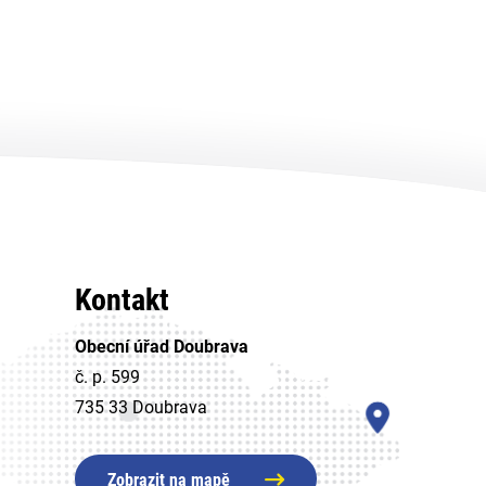
Kontakt
Obecní úřad Doubrava
č. p. 599
735 33 Doubrava
Zobrazit na mapě