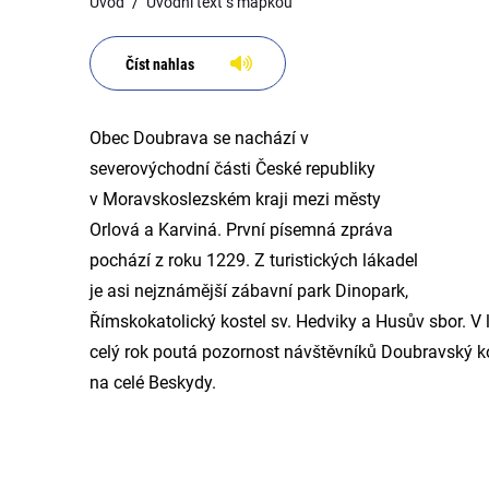
Úvod
Úvodní text s mapkou
Číst nahlas
Obec Doubrava se nachází v
severovýchodní části České republiky
v Moravskoslezském kraji mezi městy
Orlová a Karviná. První písemná zpráva
pochází z roku 1229. Z turistických lákadel
je asi nejznámější zábavní park Dinopark,
Římskokatolický kostel sv. Hedviky a Husův sbor. V 
celý rok poutá pozornost návštěvníků Doubravský kop
na celé Beskydy.