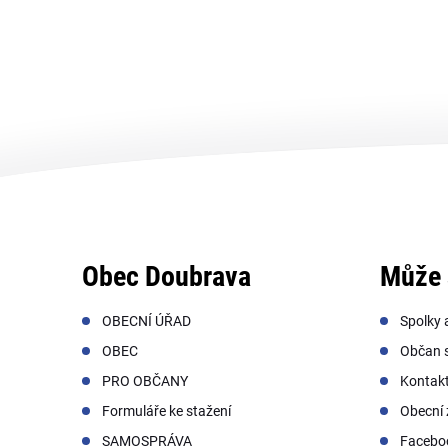
Obec Doubrava
Může 
OBECNÍ ÚŘAD
Spolky 
OBEC
Občan s
PRO OBČANY
Kontak
Formuláře ke stažení
Obecní 
SAMOSPRÁVA
Facebo