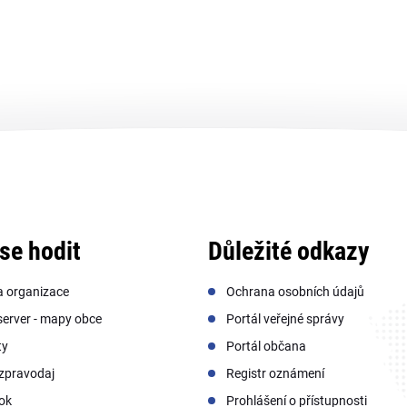
se hodit
Důležité odkazy
a organizace
Ochrana osobních údajů
erver - mapy obce
Portál veřejné správy
ty
Portál občana
zpravodaj
Registr oznámení
ok
Prohlášení o přístupnosti