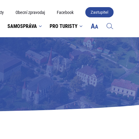
ty
Obecní zpravodaj
Facebook
Zastupitel
SAMOSPRÁVA
PRO TURISTY
u