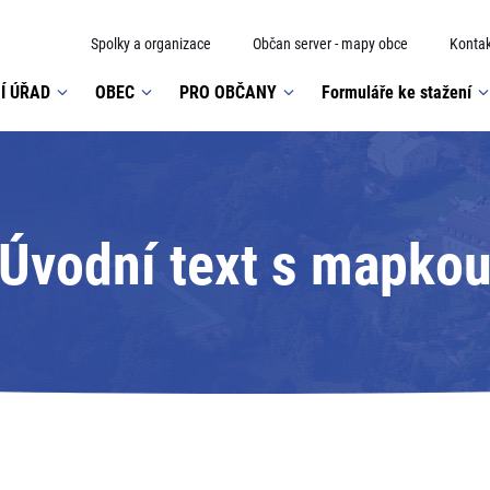
Spolky a organizace
Občan server - mapy obce
Kontak
Í ÚŘAD
OBEC
PRO OBČANY
Formuláře ke stažení
Úvodní text s mapko