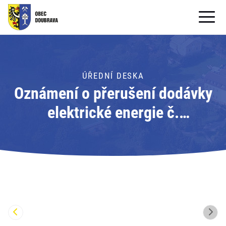
OBECNÍ ÚŘAD
OBEC
ÚŘEDNÍ DESKA
Oznámení o přerušení dodávky
PRO OBČANY
elektrické energie č.
Formuláře ke stažení
110060923647; Adresát: ČEZ
SAMOSPRÁVA
Distribuce, a.s.
PRO TURISTY