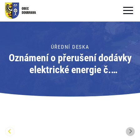
OBECNÍ ÚŘAD
OBEC
ÚŘEDNÍ DESKA
Oznámení o přerušení dodávky
PRO OBČANY
elektrické energie č.
Formuláře ke stažení
110060878399; Adresát: ČEZ
SAMOSPRÁVA
Distribuce, a.s.
PRO TURISTY