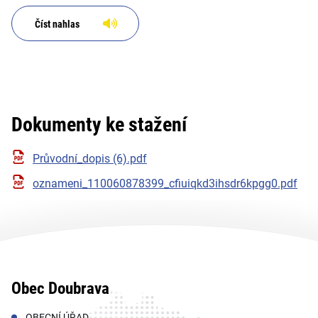
Číst nahlas
Dokumenty ke stažení
Průvodní_dopis (6).pdf
oznameni_110060878399_cfiuiqkd3ihsdr6kpgg0.pdf
Obec Doubrava
OBECNÍ ÚŘAD