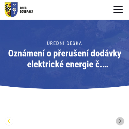
OBECNÍ ÚŘAD
OBEC
ÚŘEDNÍ DESKA
Oznámení o přerušení dodávky
PRO OBČANY
elektrické energie č.
Formuláře ke stažení
110060856883; Adresát: ČEZ
SAMOSPRÁVA
Distribuce
PRO TURISTY