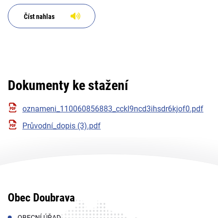
Číst nahlas
Dokumenty ke stažení
oznameni_110060856883_cckl9ncd3ihsdr6kjof0.pdf
Průvodní_dopis (3).pdf
Obec Doubrava
OBECNÍ ÚŘAD