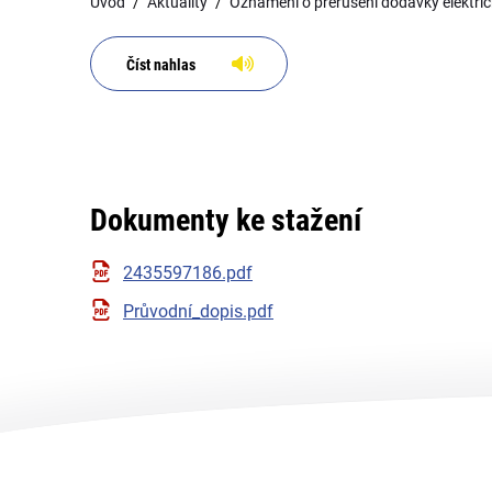
Úvod
Aktuality
Oznámení o přerušení dodávky elektric
Číst nahlas
Dokumenty ke stažení
2435597186.pdf
Průvodní_dopis.pdf