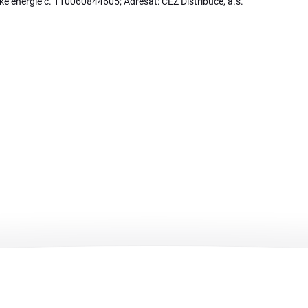
ké energie č. 110060844605; Adresát: ČEZ Distribuce, a.s.