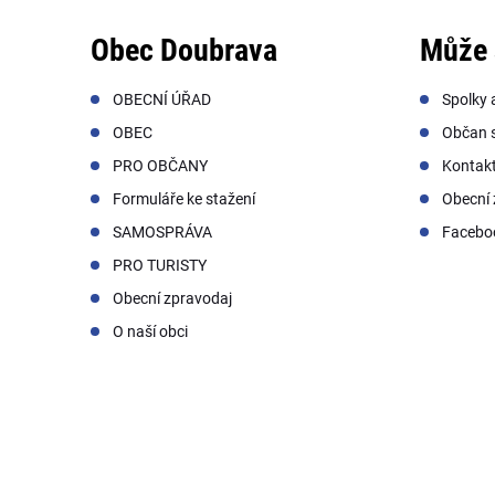
Obec Doubrava
Může 
OBECNÍ ÚŘAD
Spolky 
OBEC
Občan s
PRO OBČANY
Kontak
Formuláře ke stažení
Obecní 
SAMOSPRÁVA
Facebo
PRO TURISTY
Obecní zpravodaj
O naší obci