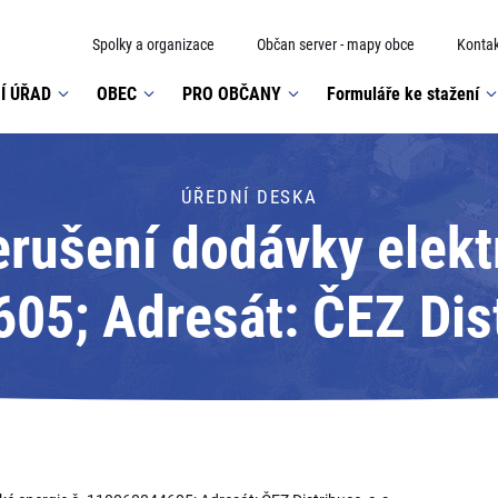
Spolky a organizace
Občan server - mapy obce
Kontak
Í ÚŘAD
OBEC
PRO OBČANY
Formuláře ke stažení
ÚŘEDNÍ DESKA
rušení dodávky elektr
5; Adresát: ČEZ Dist