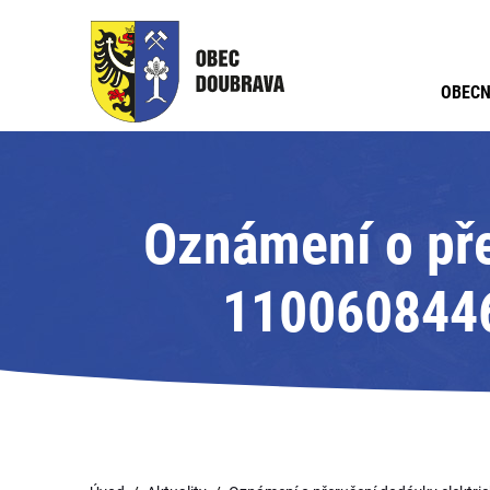
OBECN
Oznámení o pře
11006084460