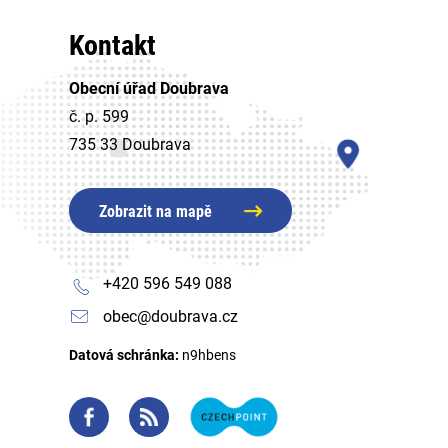
Kontakt
Obecní úřad Doubrava
č. p. 599
735 33 Doubrava
Zobrazit na mapě
+420 596 549 088
obec@doubrava.cz
Datová schránka:
n9hbens