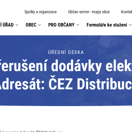
Spolky a organizace
Občan server - mapy obce
Kontak
Í ÚŘAD
OBEC
PRO OBČANY
Formuláře ke stažení
ÚŘEDNÍ DESKA
erušení dodávky elekt
dresát: ČEZ Distribu