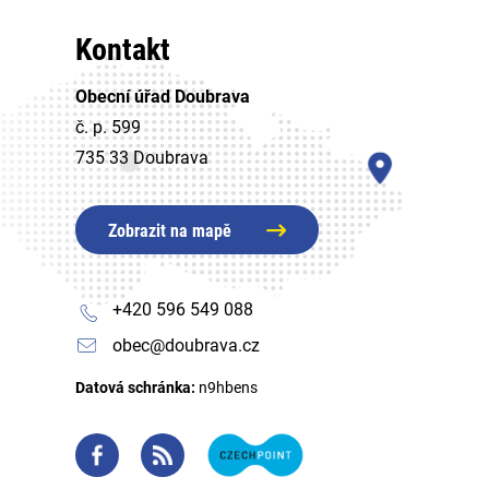
Kontakt
Obecní úřad Doubrava
č. p. 599
735 33 Doubrava
Zobrazit na mapě
+420 596 549 088
obec@doubrava.cz
Datová schránka:
n9hbens