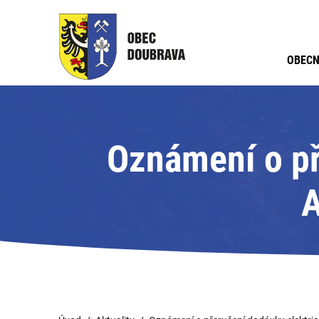
OBECN
Oznámení o př
A