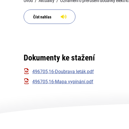
Úvod
Aktuality
Oznámení o přerušení dodávky elektrick
Číst nahlas
Dokumenty ke stažení
496705,16-Doubrava leták.pdf
496705,16-Mapa vypínání.pdf