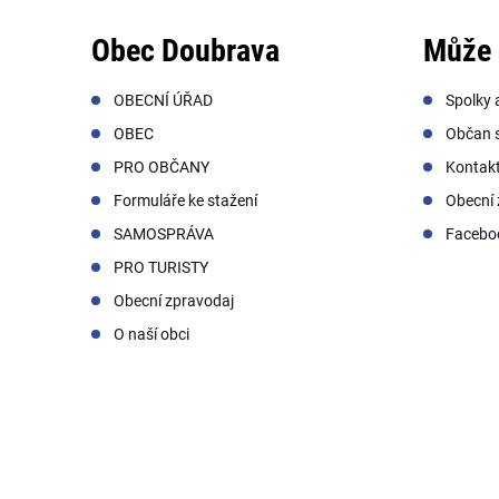
Obec Doubrava
Může 
OBECNÍ ÚŘAD
Spolky 
OBEC
Občan s
PRO OBČANY
Kontak
Formuláře ke stažení
Obecní 
SAMOSPRÁVA
Facebo
PRO TURISTY
Obecní zpravodaj
O naší obci