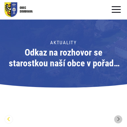
OBECNÍ ÚŘAD
OBEC
AKTUALITY
Odkaz na rozhovor se
PRO OBČANY
starostkou naší obce v pořadu
Formuláře ke stažení
K věci ČRo Ostrava
SAMOSPRÁVA
PRO TURISTY