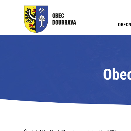
OBECN
Obec