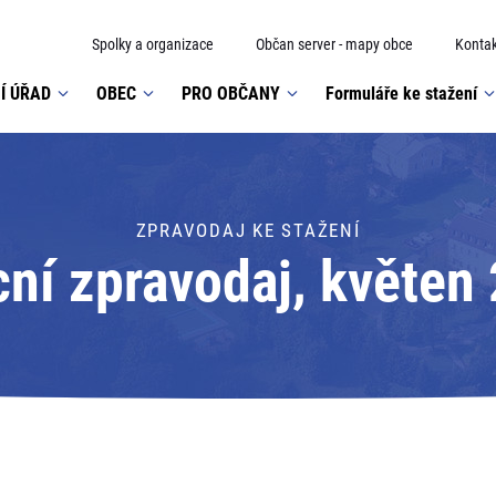
Spolky a organizace
Občan server - mapy obce
Kontak
Í ÚŘAD
OBEC
PRO OBČANY
Formuláře ke stažení
ZPRAVODAJ KE STAŽENÍ
ní zpravodaj, květen