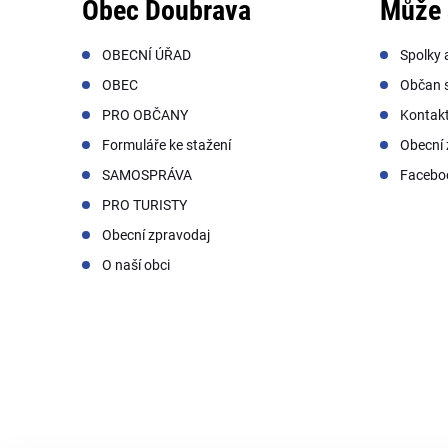
Obec Doubrava
Může 
OBECNÍ ÚŘAD
Spolky 
OBEC
Občan s
PRO OBČANY
Kontak
Formuláře ke stažení
Obecní 
SAMOSPRÁVA
Facebo
PRO TURISTY
Obecní zpravodaj
O naší obci