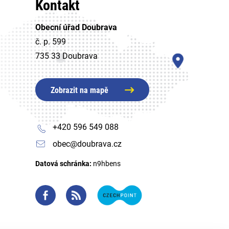
Kontakt
Obecní úřad Doubrava
č. p. 599
735 33 Doubrava
Zobrazit na mapě
+420 596 549 088
obec@doubrava.cz
Datová schránka:
n9hbens