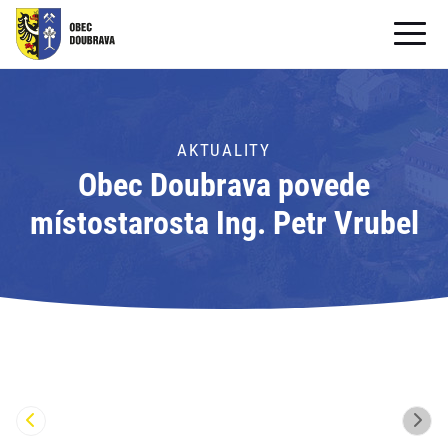
OBECNÍ ÚŘAD
OBEC
AKTUALITY
Obec Doubrava povede
PRO OBČANY
místostarosta Ing. Petr Vrubel
Formuláře ke stažení
SAMOSPRÁVA
PRO TURISTY