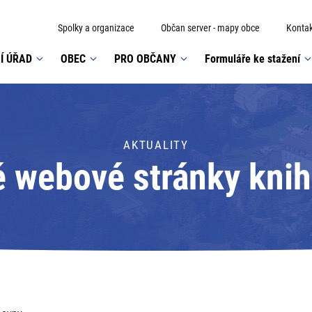
Spolky a organizace
Občan server - mapy obce
Kontak
Í ÚŘAD
OBEC
PRO OBČANY
Formuláře ke stažení
AKTUALITY
 webové stránky kni