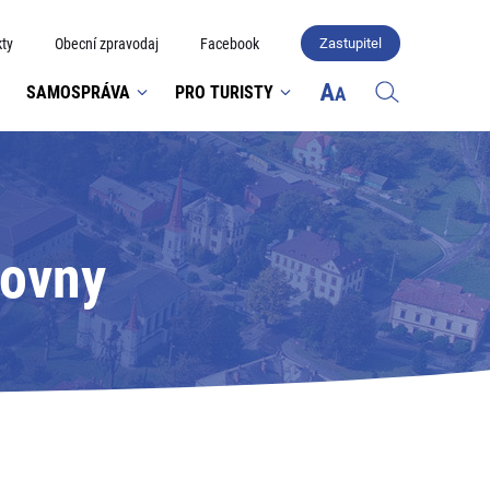
ty
Obecní zpravodaj
Facebook
Zastupitel
SAMOSPRÁVA
PRO TURISTY
hovny