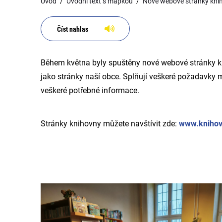
Úvod
Úvodní text s mapkou
Nové webové stránky kni
Číst nahlas
Během května byly spuštěny nové webové stránky k
jako stránky naší obce. Splňují veškeré požadavky 
veškeré potřebné informace.
Stránky knihovny můžete navštívit zde:
www.knihov