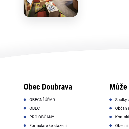
Obec Doubrava
Může 
OBECNÍ ÚŘAD
Spolky 
OBEC
Občan s
PRO OBČANY
Kontak
Formuláře ke stažení
Obecní 