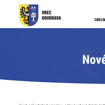
OBECN
Nové