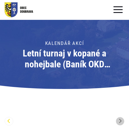
OBECNÍ ÚŘAD
OBEC
KALENDÁŘ AKCÍ
Letní turnaj v kopané a
PRO OBČANY
nohejbale (Baník OKD
Formuláře ke stažení
Doubrava)
SAMOSPRÁVA
PRO TURISTY