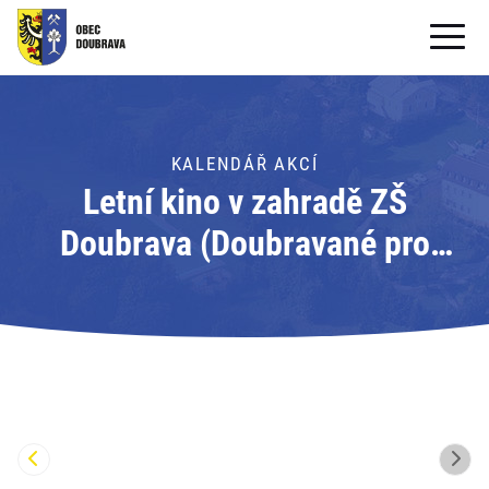
OBECNÍ ÚŘAD
OBEC
KALENDÁŘ AKCÍ
Letní kino v zahradě ZŠ
PRO OBČANY
Doubrava (Doubravané pro
Formuláře ke stažení
budoucnost)
SAMOSPRÁVA
PRO TURISTY