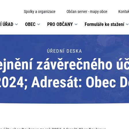
Spolky a organizace
Občan server - mapy obce
Kontak
Í ÚŘAD
OBEC
PRO OBČANY
Formuláře ke stažení
ÚŘEDNÍ DESKA
ejnění závěrečného ú
2024; Adresát: Obec 