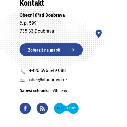
Kontakt
Obecní úřad Doubrava
č. p. 599
735 33 Doubrava
Zobrazit na mapě
+420 596 549 088
obec@doubrava.cz
Datová schránka:
n9hbens