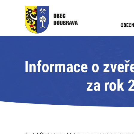
OBECN
Informace o zveř
za rok 