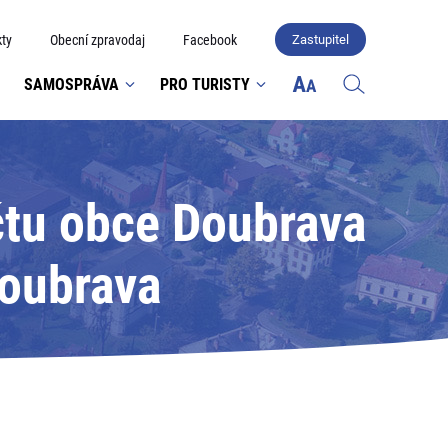
ty
Obecní zpravodaj
Facebook
Zastupitel
SAMOSPRÁVA
PRO TURISTY
čtu obce Doubrava
Doubrava