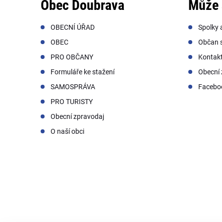
Obec Doubrava
Může 
OBECNÍ ÚŘAD
Spolky 
OBEC
Občan s
PRO OBČANY
Kontak
Formuláře ke stažení
Obecní 
SAMOSPRÁVA
Facebo
PRO TURISTY
Obecní zpravodaj
O naší obci