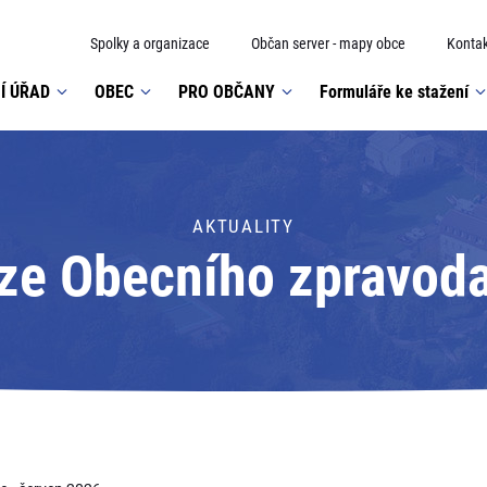
Spolky a organizace
Občan server - mapy obce
Kontak
Í ÚŘAD
OBEC
PRO OBČANY
Formuláře ke stažení
AKTUALITY
rze Obecního zpravoda