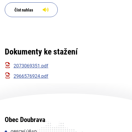
Číst nahlas
Dokumenty ke stažení
2073069351.pdf
2966576924.pdf
Obec Doubrava
OBECNÍ ÚŘAD