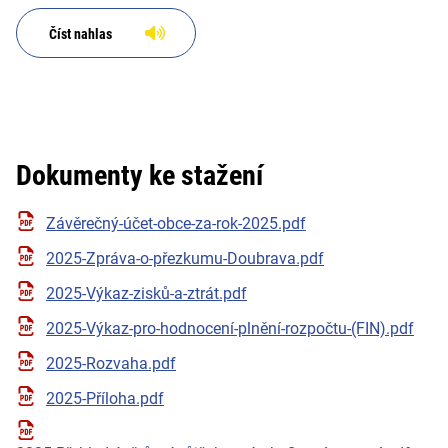
Číst nahlas
Dokumenty ke stažení
Závěrečný-účet-obce-za-rok-2025.pdf
2025-Zpráva-o-přezkumu-Doubrava.pdf
2025-Výkaz-zisků-a-ztrát.pdf
2025-Výkaz-pro-hodnocení-plnění-rozpočtu-(FIN).pdf
2025-Rozvaha.pdf
2025-Příloha.pdf