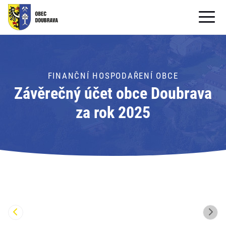
OBECNÍ ÚŘAD
OBEC
FINANČNÍ HOSPODAŘENÍ OBCE
Závěrečný účet obce Doubrava
PRO OBČANY
za rok 2025
Formuláře ke stažení
SAMOSPRÁVA
PRO TURISTY