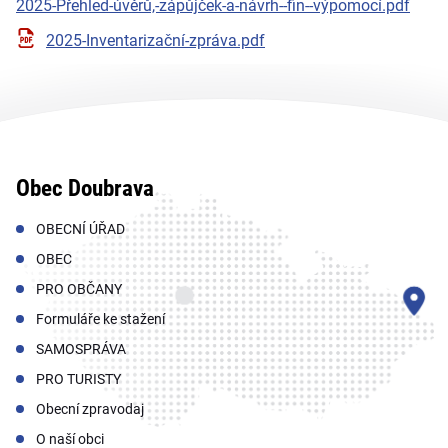
2025-Přehled-úvěrů,-zápůjček-a-návrh--fin--výpomocí.pdf
2025-Inventarizační-zpráva.pdf
Obec Doubrava
OBECNÍ ÚŘAD
OBEC
PRO OBČANY
Formuláře ke stažení
SAMOSPRÁVA
PRO TURISTY
Obecní zpravodaj
O naší obci