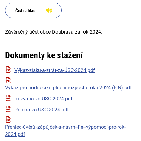
Číst nahlas
Závěrečný účet obce Doubrava za rok 2024.
Dokumenty ke stažení
Výkaz-zisků-a-ztrát-za-ÚSC-2024.pdf
Výkaz-pro-hodnocení-plnění-rozpočtu-roku-2024-(FIN).pdf
Rozvaha-za-ÚSC-2024.pdf
Příloha-za-ÚSC-2024.pdf
Přehled-úvěrů,-zápůjček-a-návrh--fin--výpomocí-pro-rok-
2024.pdf