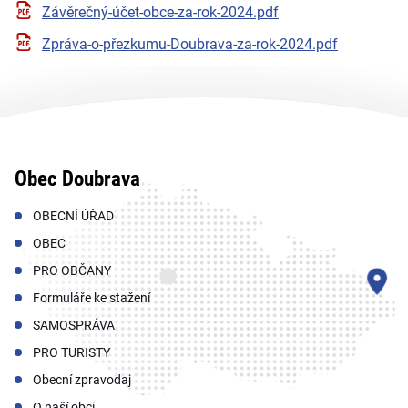
Závěrečný-účet-obce-za-rok-2024.pdf
Zpráva-o-přezkumu-Doubrava-za-rok-2024.pdf
Obec Doubrava
OBECNÍ ÚŘAD
OBEC
PRO OBČANY
Formuláře ke stažení
SAMOSPRÁVA
PRO TURISTY
Obecní zpravodaj
O naší obci