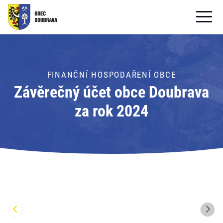
OBECNÍ ÚŘAD
OBEC
FINANČNÍ HOSPODAŘENÍ OBCE
Závěrečný účet obce Doubrava
PRO OBČANY
za rok 2024
Formuláře ke stažení
SAMOSPRÁVA
PRO TURISTY