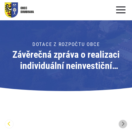
OBECNÍ ÚŘAD
OBEC
DOTACE Z ROZPOČTU OBCE
Závěrečná zpráva o realizaci
PRO OBČANY
individuální neinvestiční
Formuláře ke stažení
dotace z rozpočtu obce
SAMOSPRÁVA
Doubrava (2025)
PRO TURISTY