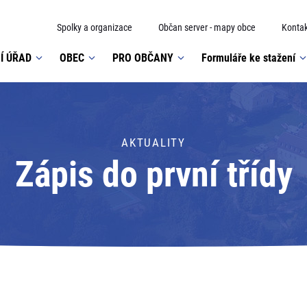
Spolky a organizace
Občan server - mapy obce
Kontak
Í ÚŘAD
OBEC
PRO OBČANY
Formuláře ke stažení
AKTUALITY
Zápis do první třídy