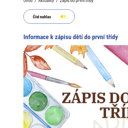
Úvod
Aktuality
Zápis do první třídy
Číst nahlas
Informace k zápisu dětí do první třídy