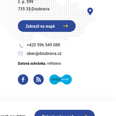
č. p. 599
735 33 Doubrava
Zobrazit na mapě
+420 596 549 088
obec@doubrava.cz
Datová schránka:
n9hbens