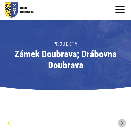
OBECNÍ ÚŘAD
OBEC
PROJEKTY
Zámek Doubrava; Drábovna
PRO OBČANY
Doubrava
Formuláře ke stažení
SAMOSPRÁVA
PRO TURISTY