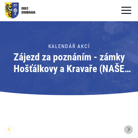
OBECNÍ ÚŘAD
OBEC
KALENDÁŘ AKCÍ
Zájezd za poznáním - zámky
PRO OBČANY
Hošťálkovy a Kravaře (NAŠE
Formuláře ke stažení
DOUBRAVA, z.s.)
SAMOSPRÁVA
PRO TURISTY