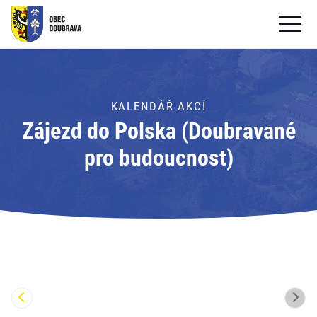
OBECNÍ ÚŘAD
OBEC
KALENDÁŘ AKCÍ
Zájezd do Polska (Doubravané
PRO OBČANY
pro budoucnost)
Formuláře ke stažení
SAMOSPRÁVA
PRO TURISTY