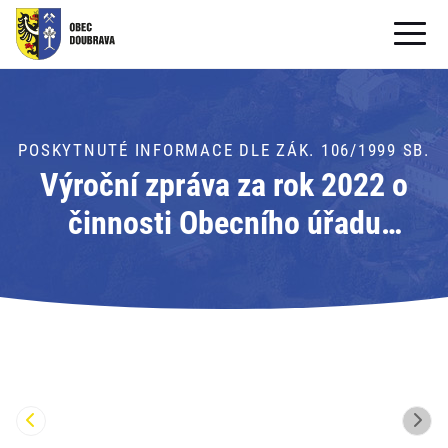
OBECNÍ ÚŘAD
OBEC
POSKYTNUTÉ INFORMACE DLE ZÁK. 106/1999 SB.
Výroční zpráva za rok 2022 o
PRO OBČANY
činnosti Obecního úřadu
Formuláře ke stažení
Doubrava v oblasti poskytování
SAMOSPRÁVA
informací podle zák. 106/1999
PRO TURISTY
Sb., o svobodném přístupu k
informacím ve znění
pozdějších předpisů