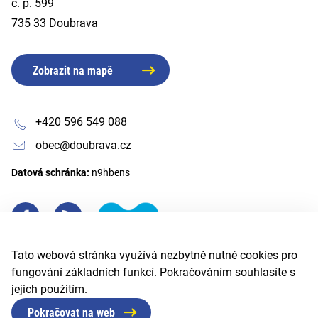
č. p. 599
735 33 Doubrava
Zobrazit na mapě
+420 596 549 088
obec@doubrava.cz
Datová schránka:
n9hbens
Tato webová stránka využívá nezbytně nutné cookies pro
fungování základních funkcí. Pokračováním souhlasíte s
jejich použitím.
Pokračovat na web
© 2026 Obec Doubrava
Created by