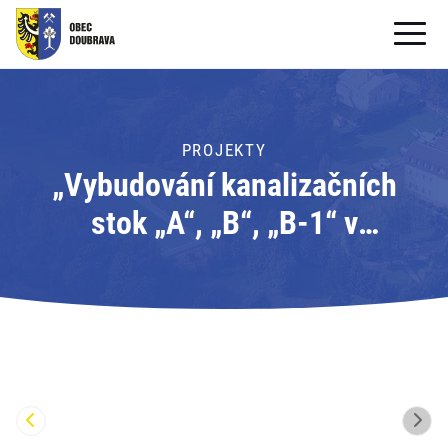
OBECNÍ ÚŘAD
OBEC
PROJEKTY
„Vybudování kanalizačních
PRO OBČANY
stok „A“, „B“, „B-1“ v
Formuláře ke stažení
Doubravě“ (01487/2023/ŽPZ)
SAMOSPRÁVA
PRO TURISTY