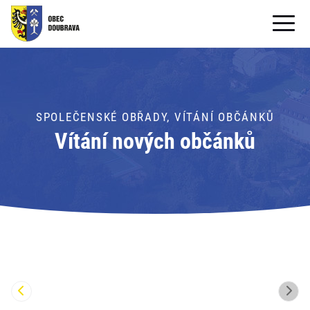
OBECNÍ ÚŘAD
OBEC
SPOLEČENSKÉ OBŘADY, VÍTÁNÍ OBČÁNKŮ
PRO OBČANY
Vítání nových občánků
Formuláře ke stažení
SAMOSPRÁVA
PRO TURISTY