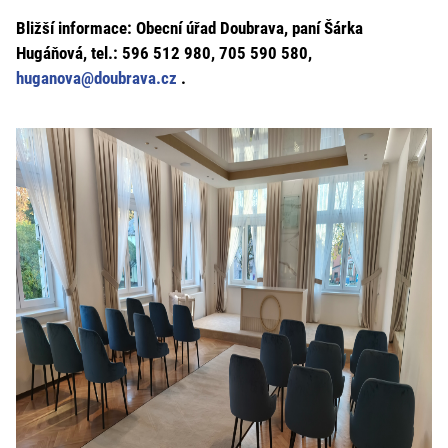
Bližší informace: Obecní úřad Doubrava, paní Šárka
Hugáňová, tel.: 596 512 980, 705 590 580,
huganova@doubrava.cz
.