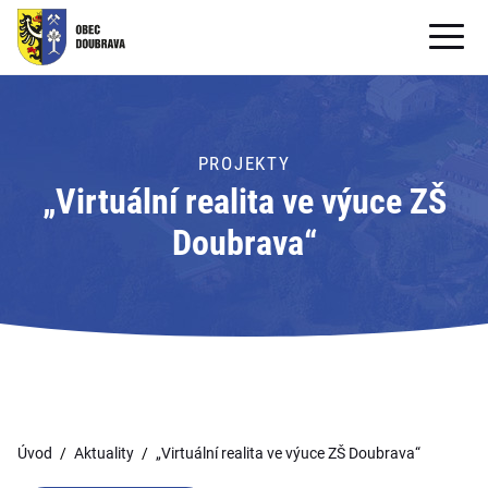
OBECNÍ ÚŘAD
OBEC
PROJEKTY
„Virtuální realita ve výuce ZŠ
PRO OBČANY
Doubrava“
Formuláře ke stažení
SAMOSPRÁVA
PRO TURISTY
Úvod
Aktuality
„Virtuální realita ve výuce ZŠ Doubrava“