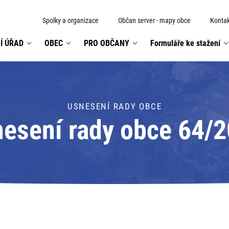
Spolky a organizace
Občan server - mapy obce
Kontak
Í ÚŘAD
OBEC
PRO OBČANY
Formuláře ke stažení
USNESENÍ RADY OBCE
esení rady obce 64/