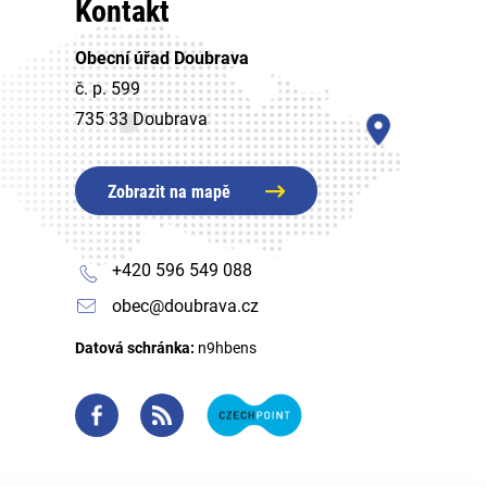
Kontakt
Obecní úřad Doubrava
č. p. 599
735 33 Doubrava
Zobrazit na mapě
+420 596 549 088
obec@doubrava.cz
Datová schránka:
n9hbens