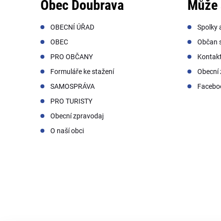
Obec Doubrava
Může 
OBECNÍ ÚŘAD
Spolky 
OBEC
Občan s
PRO OBČANY
Kontak
Formuláře ke stažení
Obecní 
SAMOSPRÁVA
Facebo
PRO TURISTY
Obecní zpravodaj
O naší obci