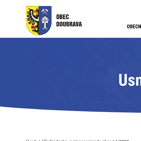
OBECN
Usn