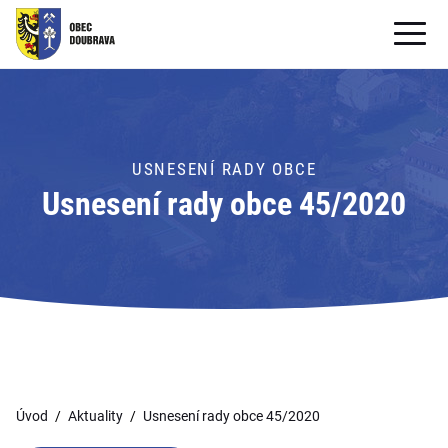
OBECNÍ ÚŘAD
OBEC
USNESENÍ RADY OBCE
PRO OBČANY
Usnesení rady obce 45/2020
Formuláře ke stažení
SAMOSPRÁVA
PRO TURISTY
Úvod
Aktuality
Usnesení rady obce 45/2020