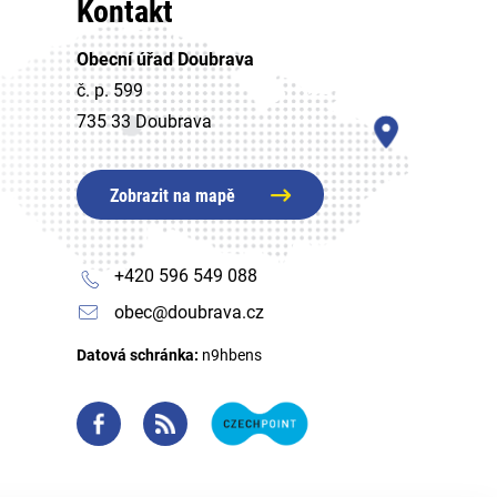
Kontakt
Obecní úřad Doubrava
č. p. 599
735 33 Doubrava
Zobrazit na mapě
+420 596 549 088
obec@doubrava.cz
Datová schránka:
n9hbens