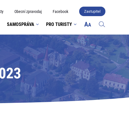
ty
Obecní zpravodaj
Facebook
Zastupitel
SAMOSPRÁVA
PRO TURISTY
2023