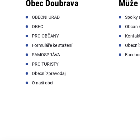
Obec Doubrava
Může 
OBECNÍ ÚŘAD
Spolky 
OBEC
Občan s
PRO OBČANY
Kontak
Formuláře ke stažení
Obecní 
SAMOSPRÁVA
Facebo
PRO TURISTY
Obecní zpravodaj
O naší obci