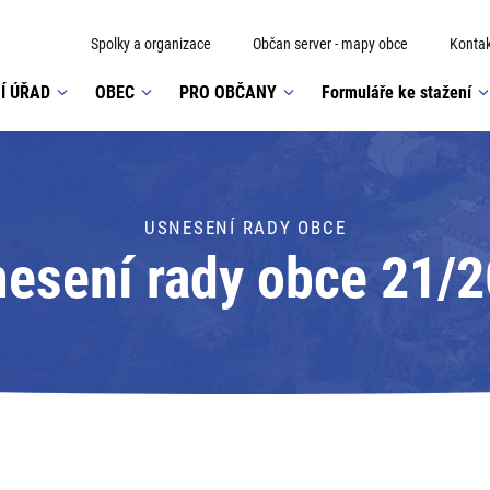
Spolky a organizace
Občan server - mapy obce
Kontak
Í ÚŘAD
OBEC
PRO OBČANY
Formuláře ke stažení
USNESENÍ RADY OBCE
esení rady obce 21/