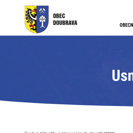
OBECN
Usn