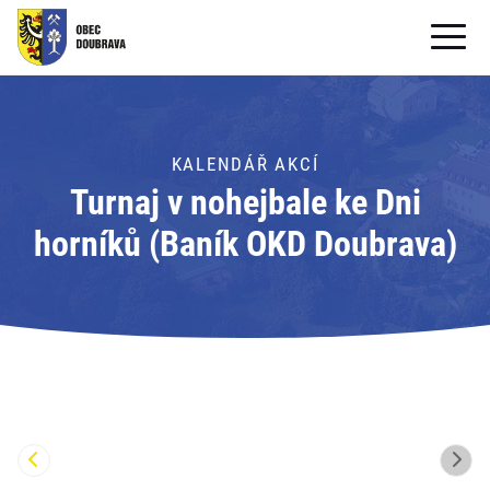
OBECNÍ ÚŘAD
OBEC
KALENDÁŘ AKCÍ
Turnaj v nohejbale ke Dni
PRO OBČANY
horníků (Baník OKD Doubrava)
Formuláře ke stažení
SAMOSPRÁVA
PRO TURISTY