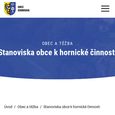
OBECNÍ ÚŘAD
OBEC
OBEC A TĚŽBA
PRO OBČANY
Stanoviska obce k hornické činnost
Formuláře ke stažení
SAMOSPRÁVA
PRO TURISTY
Úvod
Obec a těžba
Stanoviska obce k hornické činnosti