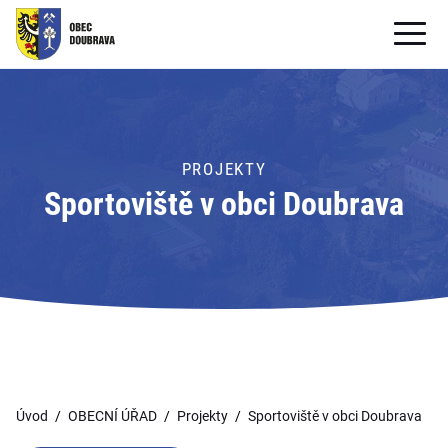
OBECNÍ ÚŘAD
OBEC
PROJEKTY
PRO OBČANY
Sportoviště v obci Doubrava
Formuláře ke stažení
SAMOSPRÁVA
PRO TURISTY
Úvod
OBECNÍ ÚŘAD
Projekty
Sportoviště v obci Doubrava