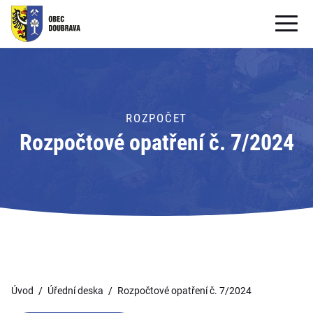
OBECNÍ ÚŘAD
OBEC
ROZPOČET
PRO OBČANY
Rozpočtové opatření č. 7/2024
Formuláře ke stažení
SAMOSPRÁVA
PRO TURISTY
Úvod
Úřední deska
Rozpočtové opatření č. 7/2024