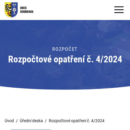
OBECNÍ ÚŘAD
OBEC
ROZPOČET
PRO OBČANY
Rozpočtové opatření č. 4/2024
Formuláře ke stažení
SAMOSPRÁVA
PRO TURISTY
Úvod
Úřední deska
Rozpočtové opatření č. 4/2024