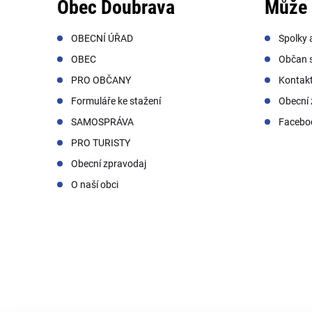
Obec Doubrava
Může 
OBECNÍ ÚŘAD
Spolky 
OBEC
Občan s
PRO OBČANY
Kontak
Formuláře ke stažení
Obecní 
SAMOSPRÁVA
Facebo
PRO TURISTY
Obecní zpravodaj
O naší obci