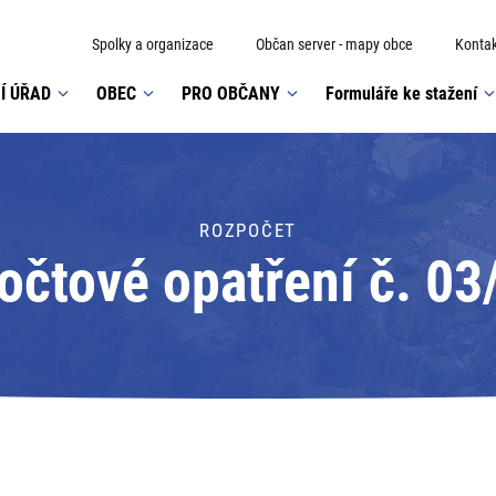
Spolky a organizace
Občan server - mapy obce
Kontak
Í ÚŘAD
OBEC
PRO OBČANY
Formuláře ke stažení
ROZPOČET
očtové opatření č. 03