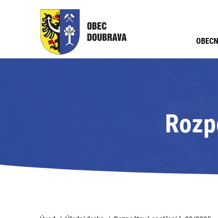
OBECN
Rozp