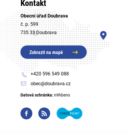
Kontakt
Obecní úřad Doubrava
č. p. 599
735 33 Doubrava
Zobrazit na mapě
+420 596 549 088
obec@doubrava.cz
Datová schránka:
n9hbens